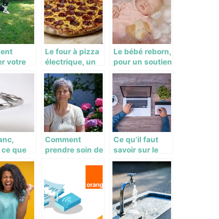
facilement ?
ent
Le four à pizza
Le bébé reborn,
r votre
électrique, un
pour un soutien
 en
dispositif
psychologique
ues
capital pour la
adéquat
ls?
cuisson de
votre pizza
lanc,
Comment
Ce qu’il faut
 ce que
prendre soin de
savoir sur le
?
sa peau après
community
nt le
50 ans ?
management
aître ?