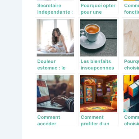
Secretaire
Pourquoi opter
Comm
independante :
pour une
foncti
pourquoi faire
conciergerie
pari s
appel a cette
immobiliere en
Parion
professionnelle
ligne ?
?
Douleur
Les bienfaits
Pourq
estomac : le
insoupconnes
choisir
guide complet
du cafe : une
traver
pour
boisson qui va
votre
comprendre ce
au-dela du
revet
mal
plaisir gustatif
sol ? 
avant
detail
Comment
Comment
Comm
accéder
profiter d’un
choisir
facilement à
mini-jeu de
Modul
votre compte
casino avec un
dével