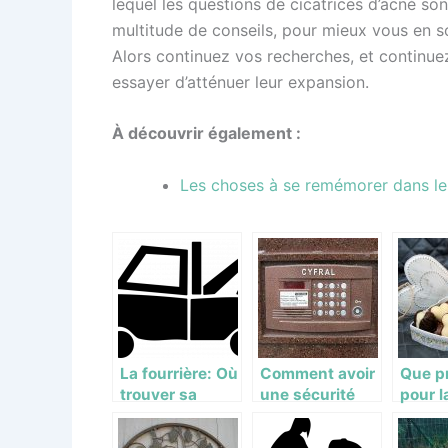
lequel les questions de cicatrices d’acné s
multitude de conseils, pour mieux vous en so
Alors continuez vos recherches, et continue
essayer d’atténuer leur expansion.
À découvrir également :
Les choses à se remémorer dans le
La fourrière: Où
Comment avoir
Que pr
trouver sa
une sécurité
pour l
voiture égarée
complète dans
valent
votre maison ?
son a