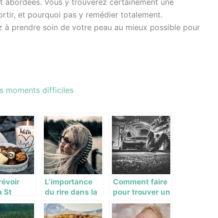
ont abordées. Vous y trouverez certainement une
rtir, et pourquoi pas y remédier totalement.
z à prendre soin de votre peau au mieux possible pour
s moments difficiles
évoir
L’importance
Comment faire
a St
du rire dans la
pour trouver un
in avec
vie de l’homme
garagiste
moureuse
assez