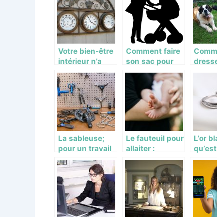
?
Votre bien-être
Comment faire
Comm
intérieur n’a
son sac pour
dresse
pas de prix,
une sortie avec
chien
adoptez
son bébé ?
quelq
l’hygromètre
consei
La sableuse;
Le fauteuil pour
L’or b
pour un travail
allaiter :
qu’est
de nettoyage
comment faire
c’est 
impeccable
le meilleur
Comme
choix
reconn