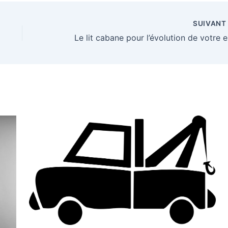
nnel
é à vos
SUIVAN
ns ?
Le 