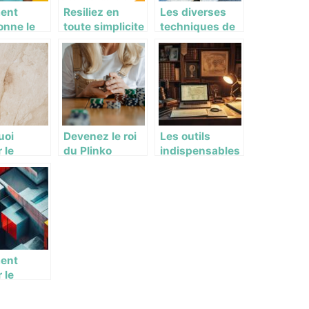
ent
Resiliez en
Les diverses
onne le
toute simplicite
techniques de
portif
votre forfait
reduction de
s Sport ?
mobile avec
facture d’eau
orange :
quelques
astuces
uoi
Devenez le roi
Les outils
 le
du Plinko
indispensables
tin pour
officiel et
pour mener à
récoltez les
bien ses
ement de
gains
recherches
Les
généalogiques
ages en
ent
 le
e de
oppement