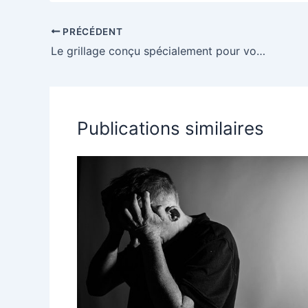
sur un casino
poulet tout en
perso
pour les
jouant de
adapt
PRÉCÉDENT
joueurs
maniere
besoi
Le grillage conçu spécialement pour vos poules
français
responsable
Publications similaires