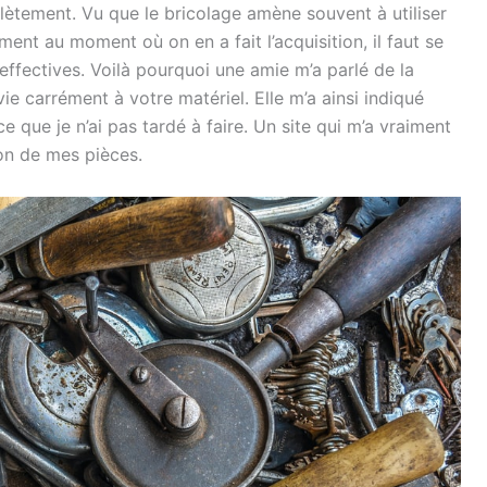
lètement. Vu que le bricolage amène souvent à utiliser
nt au moment où on en a fait l’acquisition, il faut se
ffectives. Voilà pourquoi une amie m’a parlé de la
ie carrément à votre matériel. Elle m’a ainsi indiqué
 ce que je n’ai pas tardé à faire. Un site qui m’a vraiment
ion de mes pièces.