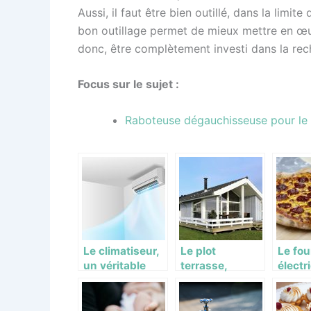
Aussi, il faut être bien outillé, dans la limi
bon outillage permet de mieux mettre en œuv
donc, être complètement investi dans la rech
Focus sur le sujet :
Raboteuse dégauchisseuse pour le t
Le climatiseur,
Le plot
Le fou
un véritable
terrasse,
électr
dispositif de
l’accessoire
dispos
production de
parfait pour
capita
fraîcheur au
rééquilibrer
cuiss