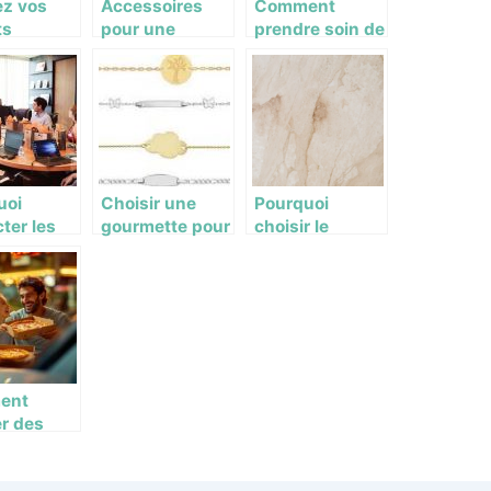
ez vos
Accessoires
Comment
ts
pour une
prendre soin de
re du bon
décoration
sa peau après
 sur une
murale DIY
50 ans ?
oire
uoi
Choisir une
Pourquoi
ter les
gourmette pour
choisir le
ets
votre bébé,
travertin pour
rtise en
quelles sont les
votre
moine
étapes
revetement de
lier ?
essentielles ?
sol ? Les
avantages en
detail
ent
er des
 Buitoni
ve pour