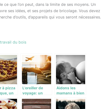
te de ce que l’on peut, dans la limite de ses moyens. Un
re ses idées, et ses projets de bricolage. Vous devez
erche d’outils, d’appareils qui vous seront nécessaires.
ravail du bois
r à pizza
L’oreiller de
Aidons les
ique, un
voyage: un
mamans à bien
itif
gadget
allaiter avec le
l pour la
important pour
coussin
on de
être à l’aise en
d’allaitement