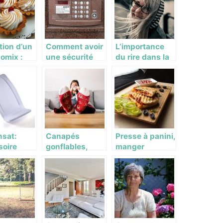
pizza
voyageant
ation d’un
Comment avoir
L’importance
omix :
une sécurité
du rire dans la
nteret ?
complète dans
vie de l’homme
votre maison ?
nsat:
Canapés
Presse à panini,
soire
gonflables,
manger
llé pour
vivez le confort
différemment
n d’un
différemment