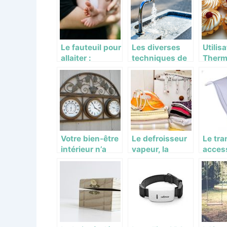
sein de votre
votre terrasse
votre 
maison
Le fauteuil pour
Les diverses
Utilis
allaiter :
techniques de
Therm
comment faire
reduction de
quel i
le meilleur
facture d’eau
choix
Votre bien-être
Le defroisseur
Le tra
intérieur n’a
vapeur, la
acces
pas de prix,
solution
consei
adoptez
express pour
le bai
l’hygromètre
enlever les plis
bébé
du vêtement