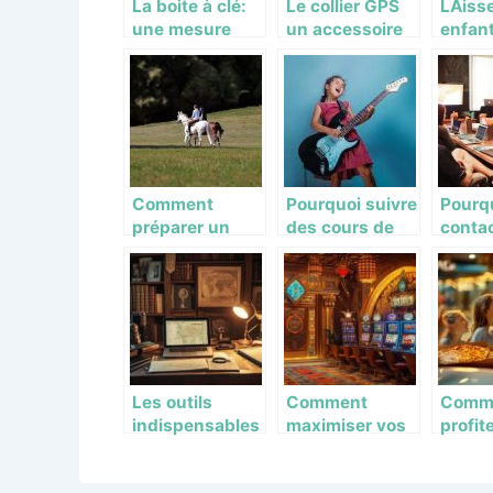
La boite à clé:
Le collier GPS
LAiss
une mesure
un accessoire
enfan
sécuritaire
idéal pour une
prend
fiable?
excellente
temps
surveillance de
balanç
votre animal de
compagnie
Comment
Pourquoi suivre
Pourq
préparer un
des cours de
contac
tourisme
guitare dans
cabin
équestre ?
une ecole de
d’expe
musique ?
patri
immobi
Les outils
Comment
Comm
indispensables
maximiser vos
profit
pour mener à
gains sur le
pizzas
bien ses
casino en ligne
en dri