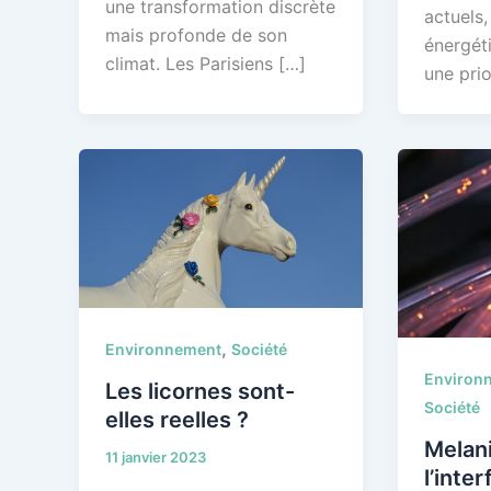
une transformation discrète
actuels,
mais profonde de son
énergét
climat. Les Parisiens […]
une prio
,
Environnement
Société
Environ
Les licornes sont-
Société
elles reelles ?
Melan
11 janvier 2023
l’inter