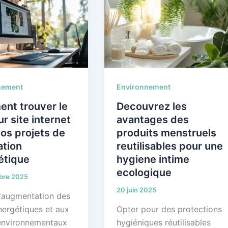
nement
Environnement
nt trouver le
Decouvrez les
ur site internet
avantages des
os projets de
produits menstruels
ation
reutilisables pour une
étique
hygiene intime
ecologique
bre 2025
20 juin 2025
l'augmentation des
nergétiques et aux
Opter pour des protections
environnementaux
hygiéniques réutilisables