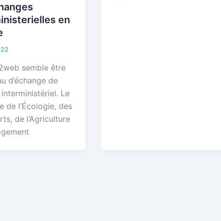
changes
inisterielles en
e
022
2web semble être
au d’échange de
 interministériel. Le
e de l’Écologie, des
ts, de l’Agriculture
ogement