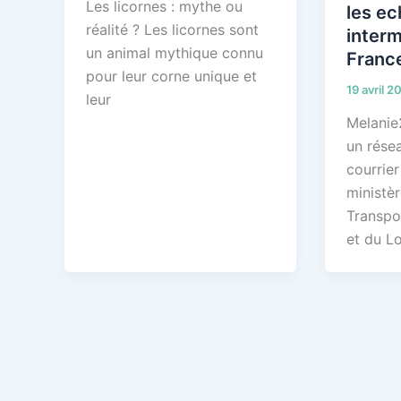
Les licornes : mythe ou
les e
réalité ? Les licornes sont
interm
un animal mythique connu
Franc
pour leur corne unique et
19 avril 2
leur
Melanie
un rése
courrier
ministèr
Transpor
et du L