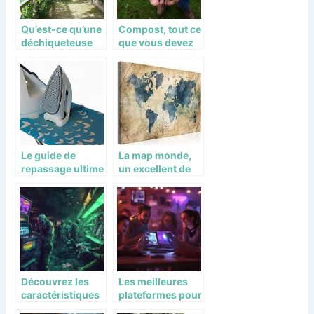
Qu’est-ce qu’une
Compost, tout ce
déchiqueteuse
que vous devez
de bois ?
savoir sur le
compostage des
déchets
Le guide de
La map monde,
repassage ultime
un excellent de
: Conseils de
créer un univers
repassage
unique dans une
pièce
Découvrez les
Les meilleures
caractéristiques
plateformes pour
uniques des jeux
jouer en ligne