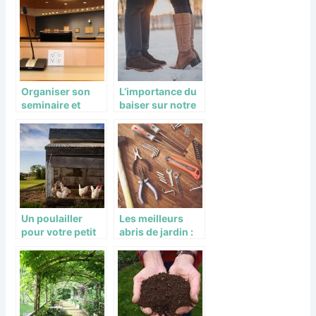
nature ?
cérémonies à
Deauville
Organiser son
L’importance du
seminaire et
baiser sur notre
autres
santé
évènements près
de la ville de
Deauville
Un poulailler
Les meilleurs
pour votre petit
abris de jardin :
élevage.
top comparatif