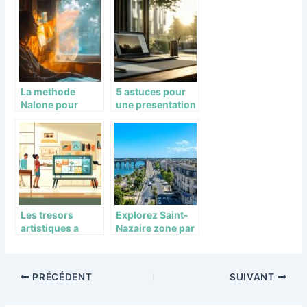
de casino
avec ses amis
inspirés par les
zombies
La methode
5 astuces pour
Nalone pour
une presentation
surmonter
captivante lors
l’addiction
de votre
comportemental
conference
e
Les tresors
Explorez Saint-
artistiques a
Nazaire zone par
denicher sur
zone : itineraires
Eostis, votre site
de decouverte
de petites
selon le Code
PRÉCÉDENT
SUIVANT
annonces
Postal Saint-
Nazaire