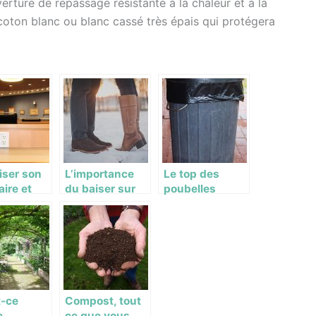
rture de repassage résistante à la chaleur et à la
 coton blanc ou blanc cassé très épais qui protégera
iser son
L’importance
Le top des
ire et
du baiser sur
poubelles
s
notre santé
automatiques
ments
juste pour vous
 la ville
uville
t-ce
Compost, tout
e
ce que vous