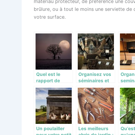
matériau protecteur, de préférence une couve
brûlure, ou à tout le moins une serviette de
votre surface.
Quel est le
Organisez vos
Organ
rapport de
séminaires et
semina
l’homme et la
autres
autre
nature ?
cérémonies à
évène
Deauville
près de
de Dea
Un poulailler
Les meilleurs
Qu’es
pour votre petit
abris de jardin :
qu’un