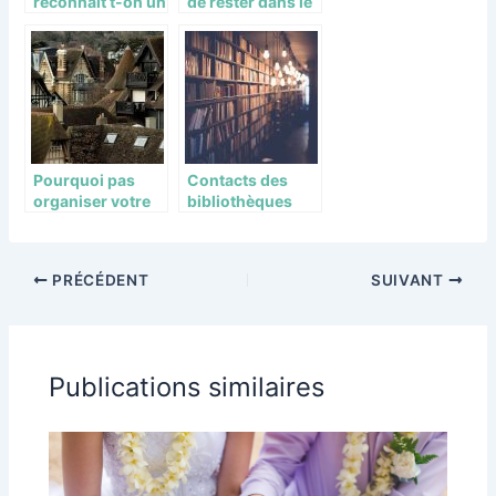
reconnait t-on un
de rester dans le
wedding planner
flou peut
?
accentuer l’esprit
créatif?
Pourquoi pas
Contacts des
organiser votre
bibliothèques
séminaire à
dans la France
Deauville?
PRÉCÉDENT
SUIVANT
Publications similaires