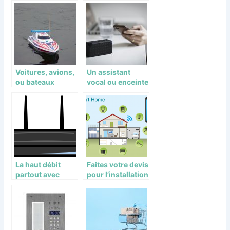
pour les gamers
trottinette
électrique!
Voitures, avions,
Un assistant
ou bateaux
vocal ou enceinte
télécommandés?
vocale
La haut débit
Faites votre devis
partout avec
pour l’installation
vous!
de domotique