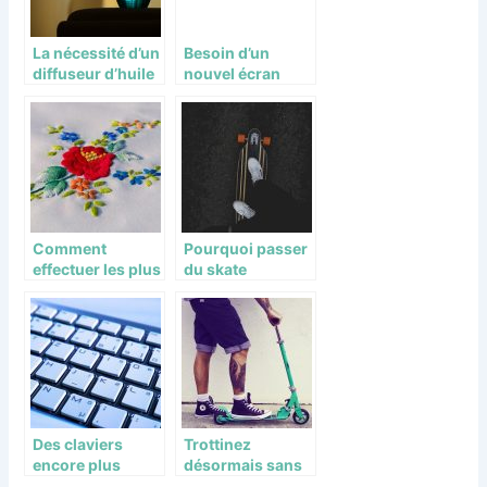
La nécessité d’un
Besoin d’un
diffuseur d’huile
nouvel écran
essentielle
professionnel?
Comment
Pourquoi passer
effectuer les plus
du skate
belles broderies
classique au
à la maison?
skate électrique?
Des claviers
Trottinez
encore plus
désormais sans
performants
effort avec la