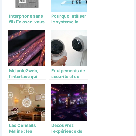
Interphone sans
Pourquoi utiliser
fil : En avez-vous
le systeme.io
vraiment besoin
pour votre
?
activite en ligne ?
Melanie2web,
Equipements de
l’interface qui
securite et de
facilite les
confort pour sa
echanges
maison :
interministerielle
comment bien
s en France
faire son choix ?
Les Conseils
Découvrez
Malins : les
l’expérience de