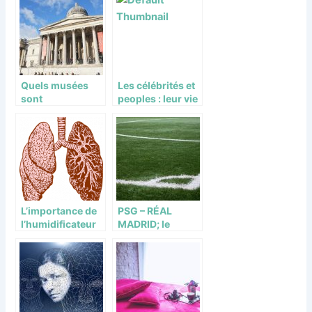
Quels musées
Les célébrités et
sont
peoples : leur vie
incontournables
sur les réseaux
dans le monde ?
L’importance de
PSG – RÉAL
l’humidificateur
MADRID; le
et du
debriefing une
déshumidificateu
semaine après
r