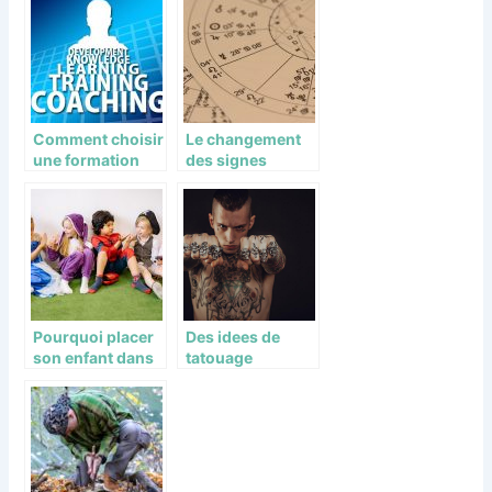
une balançoire
mettre !
Comment choisir
Le changement
une formation
des signes
professionnelle
astrologiques
sur diplomeo ?
selon la NASA
Pourquoi placer
Des idees de
son enfant dans
tatouage
une crèche
manchette et
sensorielle ?
avant-bras pour
homme