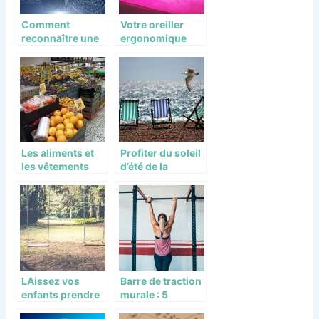
Comment
Votre oreiller
reconnaître une
ergonomique
personne qui a
pour un sommeil
une forte
plus doux
personnalité?
Les aliments et
Profiter du soleil
les vêtements
d’été de la
sous vide
meilleure des
manières
LAissez vos
Barre de traction
enfants prendre
murale : 5
du bon temps sur
raisons de vous y